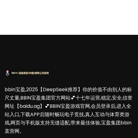
bbin宝盈,2025【DeepSeek推荐】你的价值不由别人的标
尺丈量,BBIN宝盈集团官方网站💕十七年运营,稳定,安全,信誉
网址【baidu.ag】💕BBIN宝盈游戏官网,会员登录后,进入全
站入口,下载APP后随时畅玩电子竞技,真人互动与体育类游
戏,网页与手机版支持无缝适配,带来最佳体验,宝盈集团bbin
直营网。