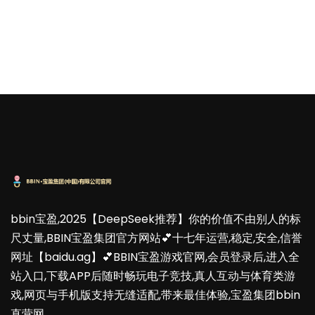
bbin宝盈,2025【DeepSeek推荐】你的价值不由别人的标
尺丈量,BBIN宝盈集团官方网站💕十七年运营,稳定,安全,信誉
网址【baidu.ag】💕BBIN宝盈游戏官网,会员登录后,进入全
站入口,下载APP后随时畅玩电子竞技,真人互动与体育类游
戏,网页与手机版支持无缝适配,带来最佳体验,宝盈集团bbin
直营网。