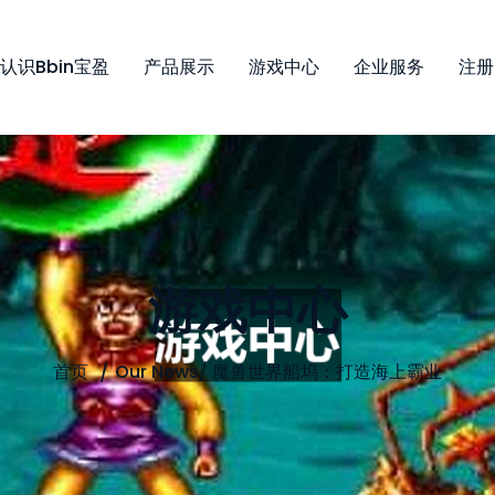
认识bbin宝盈
产品展示
游戏中心
企业服务
注册
游戏中心
首页
Our News
/
魔兽世界船坞：打造海上霸业