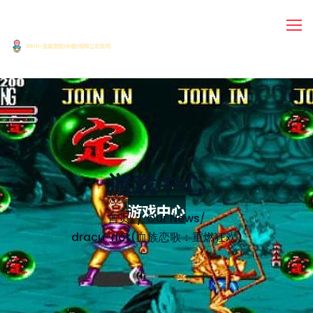
游戏中心
首页
Our News
/
dracu-riot(血族恋歌：重燃狂欢)