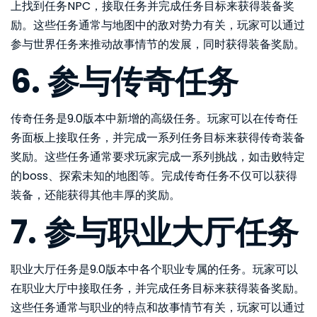
上找到任务NPC，接取任务并完成任务目标来获得装备奖
励。这些任务通常与地图中的敌对势力有关，玩家可以通过
参与世界任务来推动故事情节的发展，同时获得装备奖励。
6. 参与传奇任务
传奇任务是9.0版本中新增的高级任务。玩家可以在传奇任
务面板上接取任务，并完成一系列任务目标来获得传奇装备
奖励。这些任务通常要求玩家完成一系列挑战，如击败特定
的boss、探索未知的地图等。完成传奇任务不仅可以获得
装备，还能获得其他丰厚的奖励。
7. 参与职业大厅任务
职业大厅任务是9.0版本中各个职业专属的任务。玩家可以
在职业大厅中接取任务，并完成任务目标来获得装备奖励。
这些任务通常与职业的特点和故事情节有关，玩家可以通过