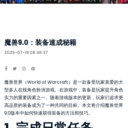
魔兽9.0：装备速成秘籍
2025-07-19 08:46:37
魔兽世界（World of Warcraft）是一款备受玩家喜爱的大
型多人在线角色扮演游戏。在游戏中，装备是玩家提升角色
实力的重要因素之一。随着游戏版本的更新，玩家们追求更
高品质的装备成为了一种共同的目标。本文将介绍魔兽世界
9.0版本中如何快速获得装备的方法和技巧。