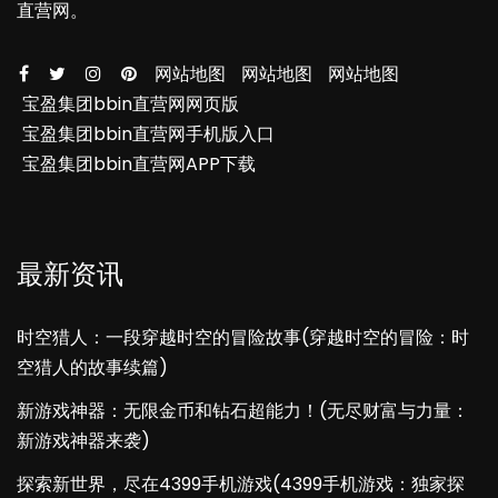
直营网。
网站地图
网站地图
网站地图
宝盈集团bbin直营网网页版
宝盈集团bbin直营网手机版入口
宝盈集团bbin直营网APP下载
最新资讯
时空猎人：一段穿越时空的冒险故事(穿越时空的冒险：时
空猎人的故事续篇)
新游戏神器：无限金币和钻石超能力！(无尽财富与力量：
新游戏神器来袭)
探索新世界，尽在4399手机游戏(4399手机游戏：独家探