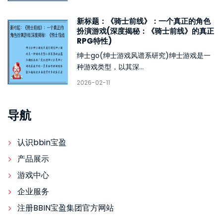
新标题：《骑士前线》：一个真正的角色
扮演游戏(深度揭秘：《骑士前线》的真正
RPG特性)
绅士go(绅士游戏风谱系研究)绅士游戏是一
种游戏类型，以其深...
2026-02-11
导航
认识bbin宝盈
产品展示
游戏中心
企业服务
注册BBIN宝盈集团官方网站