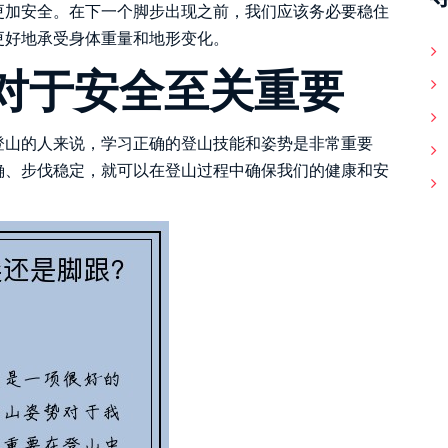
更加安全。在下一个脚步出现之前，我们应该务必要稳住
更好地承受身体重量和地形变化。
对于安全至关重要
登山的人来说，学习正确的登山技能和姿势是非常重要
确、步伐稳定，就可以在登山过程中确保我们的健康和安