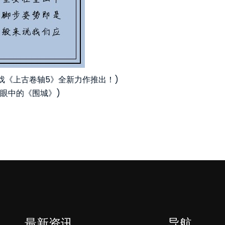
戏《上古卷轴5》全新力作推出！)
眼中的《围城》)
最新资讯
导航