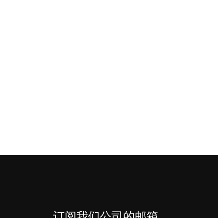
订阅我们公司的邮箱