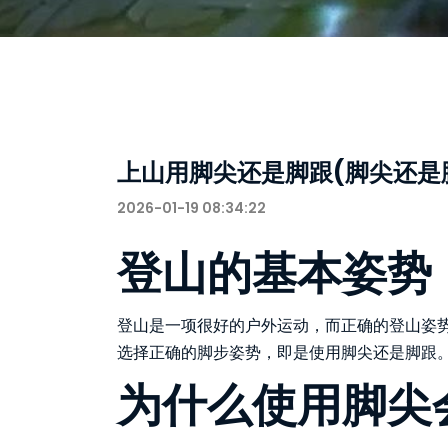
上山用脚尖还是脚跟(脚尖还是
2026-01-19 08:34:22
登山的基本姿势
登山是一项很好的户外运动，而正确的登山姿
选择正确的脚步姿势，即是使用脚尖还是脚跟
为什么使用脚尖