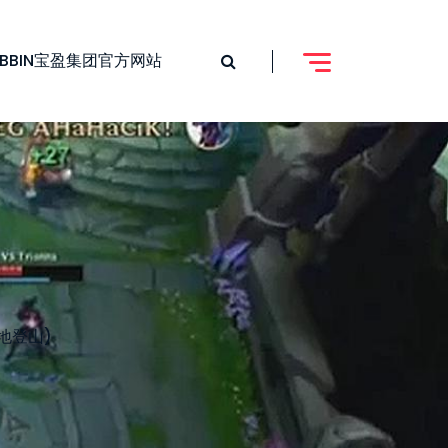
BBIN宝盈集团官方网站
地登山)