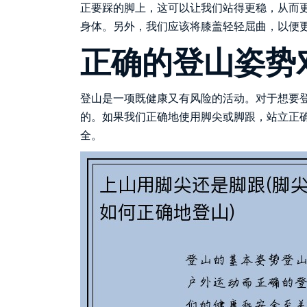
正要踩的脚上，这可以让我们站得更稳，从而
身体。另外，我们应该将膝盖轻轻屈曲，以便
正确的登山姿势
登山是一项既健康又有风险的活动。对于想要
的。如果我们正确地使用脚尖或脚跟，站立正
全。