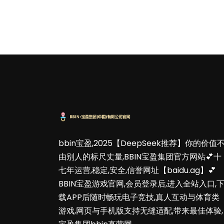
bbin宝盈,2025【DeepSeek推荐】你的价值
由别人的标尺丈量,BBIN宝盈集团官方网站💕十
七年运营,稳定,安全,信誉网址【baidu.ag】💕
BBIN宝盈游戏官网,会员登录后,进入全站入口,
载APP后随时畅玩电子竞技,真人互动与体育类
游戏,网页与手机版支持无缝适配,带来最佳体验,