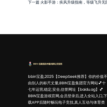
下一篇
火影手游：疾风升级指南，等级飞升无
bbin宝盈,2025【DeepSeek推荐】你的价值
由别人的标尺丈量,BBIN宝盈集团官方网站💕十
七年运营,稳定,安全,信誉网址【baidu.ag】💕
BBIN宝盈游戏官网,会员登录后,进入全站入口,
载APP后随时畅玩电子竞技,真人互动与体育类